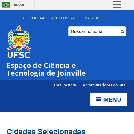
BRASIL
Simplifique!
ACESSIBILIDADE
ALTO CONTRASTE
MAPA DO SITE
Comunica BR
Participe
Acesso à informação
Legislação
Espaço de Ciência e
Canais
Tecnologia de Joinville
Área Restrita
Administradores do Site
MENU
Cidades Selecionadas