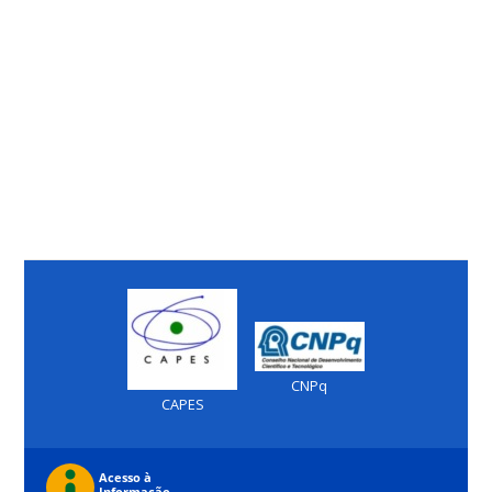
CNPq
CAPES