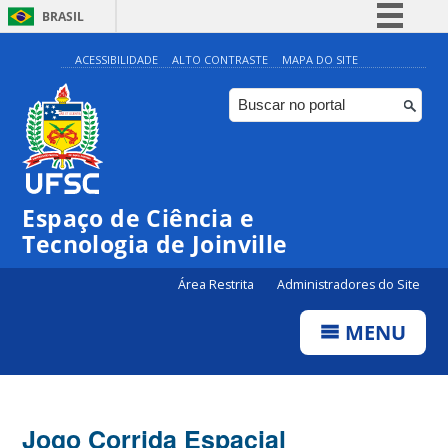
BRASIL
Simplifique!
ACESSIBILIDADE
ALTO CONTRASTE
MAPA DO SITE
Comunica BR
Participe
Acesso à informação
Legislação
Espaço de Ciência e
Canais
Tecnologia de Joinville
Área Restrita
Administradores do Site
MENU
Jogo Corrida Espacial