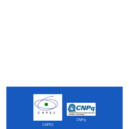
CNPq
CAPES