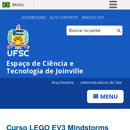
BRASIL
Simplifique!
ACESSIBILIDADE
ALTO CONTRASTE
MAPA DO SITE
Comunica BR
Participe
Acesso à informação
Legislação
Espaço de Ciência e
Canais
Tecnologia de Joinville
Área Restrita
Administradores do Site
MENU
Curso LEGO EV3 Mindstorms