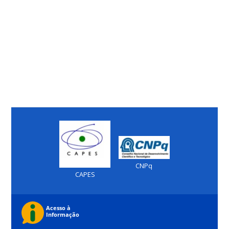
CNPq
CAPES