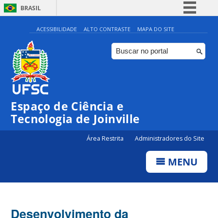
BRASIL
Simplifique!
ACESSIBILIDADE
ALTO CONTRASTE
MAPA DO SITE
Comunica BR
Participe
Acesso à informação
Legislação
Espaço de Ciência e
Canais
Tecnologia de Joinville
Área Restrita
Administradores do Site
MENU
Desenvolvimento da