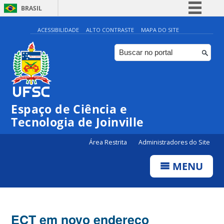
BRASIL
Simplifique!
ACESSIBILIDADE
ALTO CONTRASTE
MAPA DO SITE
Comunica BR
Participe
Acesso à informação
Legislação
Espaço de Ciência e
Canais
Tecnologia de Joinville
Área Restrita
Administradores do Site
MENU
ECT em novo endereço