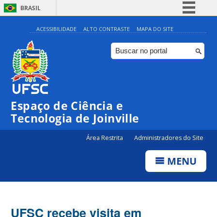
BRASIL
Simplifique!
ACESSIBILIDADE
ALTO CONTRASTE
MAPA DO SITE
Comunica BR
Participe
Acesso à informação
Legislação
Espaço de Ciência e
Canais
Tecnologia de Joinville
Área Restrita
Administradores do Site
MENU
UFSC recebe visita em