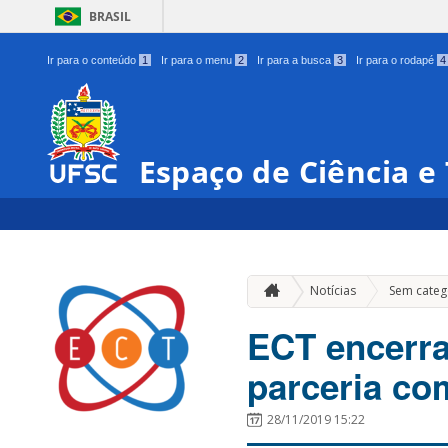
BRASIL
Ir para o conteúdo
1
Ir para o menu
2
Ir para a busca
3
Ir para o rodapé
4
Espaço de Ciência e 
Notícias
Sem categ
ECT encerra
parceria com
28/11/2019 15:22