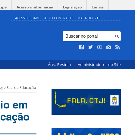
cipe
Acesso à informação
Legislação
Canais
ACESSIBILIDADE
ALTO CONTRASTE
MAPA DO SITE
Área Restrita
Administradores do Site
ej e Sec. de Educação
nio em
ucação