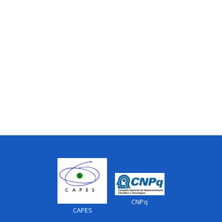
CNPq
CAPES