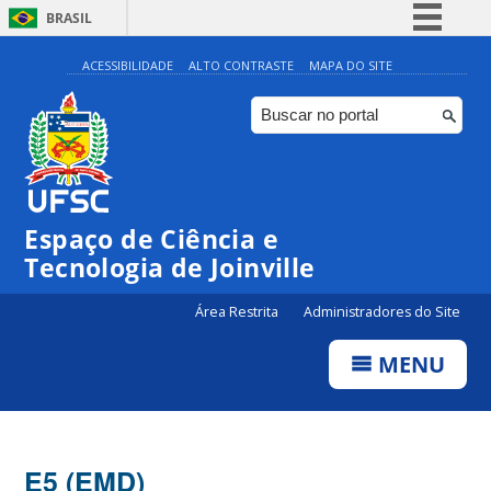
BRASIL
Simplifique!
ACESSIBILIDADE
ALTO CONTRASTE
MAPA DO SITE
Comunica BR
Participe
Acesso à informação
Legislação
Espaço de Ciência e
Canais
Tecnologia de Joinville
Área Restrita
Administradores do Site
MENU
E5 (EMD)