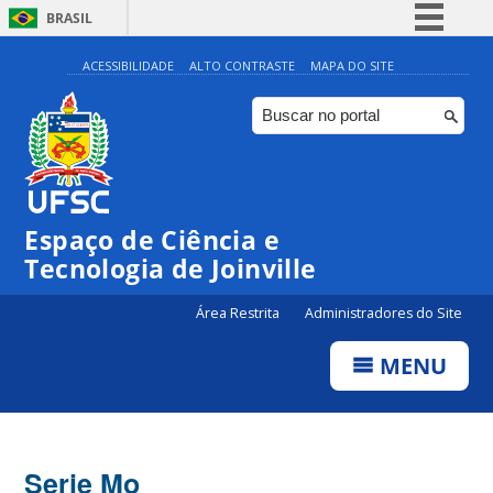
BRASIL
Simplifique!
ACESSIBILIDADE
ALTO CONTRASTE
MAPA DO SITE
Comunica BR
Participe
Acesso à informação
Legislação
Espaço de Ciência e
Canais
Tecnologia de Joinville
Área Restrita
Administradores do Site
MENU
Serie Mo