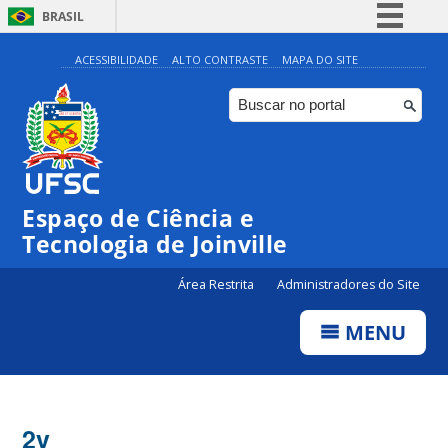
BRASIL
Simplifique!
ACESSIBILIDADE
ALTO CONTRASTE
MAPA DO SITE
Comunica BR
Participe
Acesso à informação
Legislação
Espaço de Ciência e
Canais
Tecnologia de Joinville
Área Restrita
Administradores do Site
MENU
2v