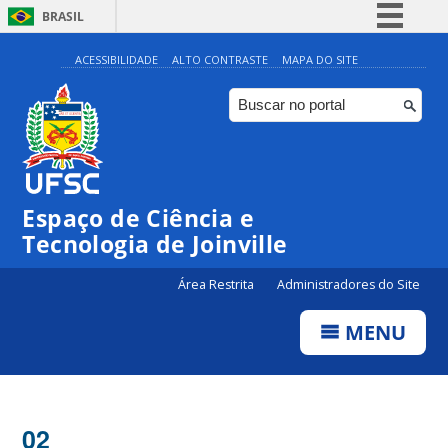
BRASIL
Simplifique!
ACESSIBILIDADE
ALTO CONTRASTE
MAPA DO SITE
Comunica BR
Participe
Acesso à informação
Legislação
Espaço de Ciência e
Canais
Tecnologia de Joinville
Área Restrita
Administradores do Site
MENU
02