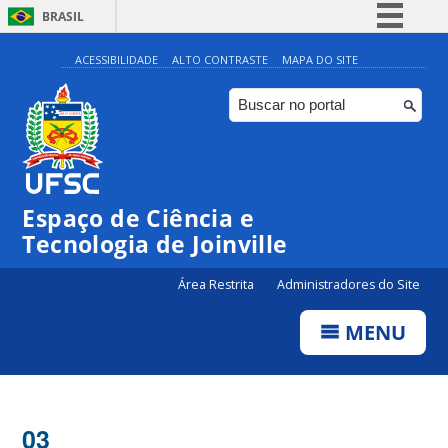
BRASIL
Simplifique!
ACESSIBILIDADE
ALTO CONTRASTE
MAPA DO SITE
Comunica BR
Participe
Acesso à informação
Legislação
Espaço de Ciência e
Canais
Tecnologia de Joinville
Área Restrita
Administradores do Site
MENU
03